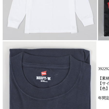
392
【素材
【サ
【色】
年間