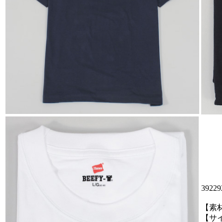
392
【素材
【サ