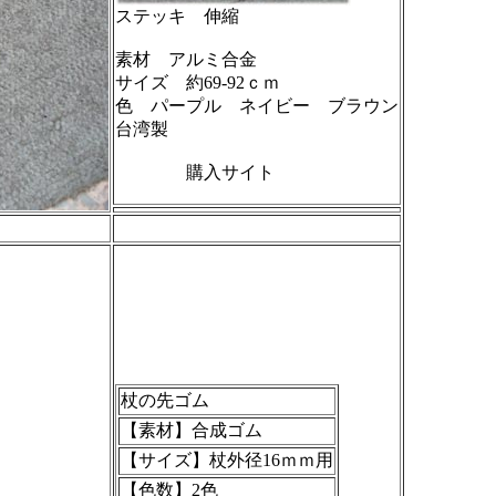
ステッキ 伸縮
素材 アルミ合金
サイズ 約69-92ｃｍ
色 パープル ネイビー ブラウン
台湾製
購入サイト
杖の先ゴム
【素材】合成ゴム
【サイズ】杖外径16ｍｍ用
【色数】2色