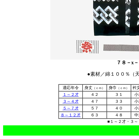
７８－x－
●素材／綿１００％（
適応年令
身丈
身巾
衿
（ｃｍ）
（ｃｍ）
１～２才
４２
３１
小
３～４才
４７
３３
小
５～７才
５７
４０
小
８～１２才
６３
４８
中
■１～２才・３～