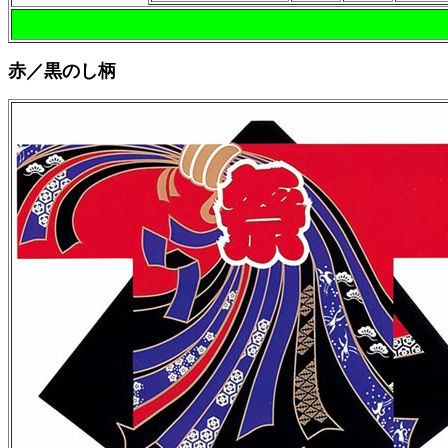
赤／黒のし柄