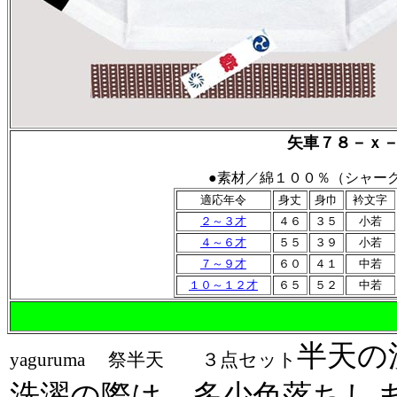
矢車７８－ｘ－
●素材／綿１００％（シャー
適応年令
身丈
身巾
衿文字
２～３才
４６
３５
小若
４～６才
５５
３９
小若
７～９才
６０
４１
中若
１０～１２才
６５
５２
中若
半天の
yaguruma 祭半天 ３点セット
洗濯の際は、多少色落ちし