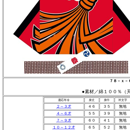
７８－ｘ－
●素材／綿１００％（
適応年令
身丈
身巾
衿文字
２～３才
４６
３５
無地
４～６才
５５
３９
無地
７～９才
６０
４１
無地
１０～１２才
６５
５２
無地