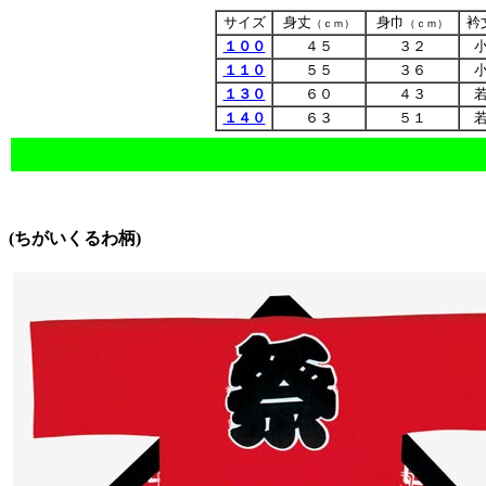
サイズ
身丈
身巾
衿
（ｃｍ）
（ｃｍ）
１００
４５
３２
１１０
５５
３６
１３０
６０
４３
１４０
６３
５１
(ちがいくるわ柄)