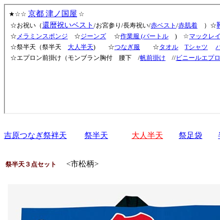
吉原つなぎ祭袢天
祭半天
大人半天
祭足袋
<市松柄>
祭半天３点セット