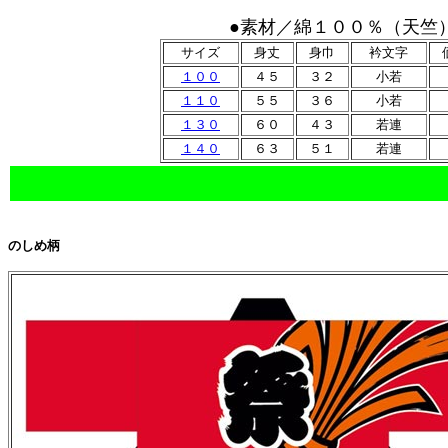
●素材／綿１００％（天竺
サイズ
身丈
身巾
衿文字
１００
４５
３２
小若
１１０
５５
３６
小若
１３０
６０
４３
若連
１４０
６３
５１
若連
のしめ柄