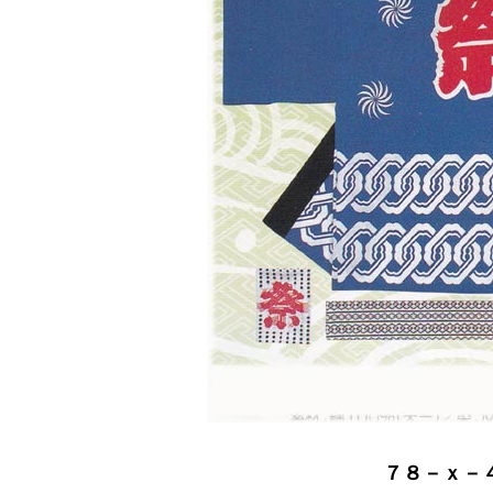
７８－ｘ－４