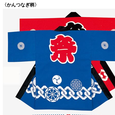
〈かんつなぎ柄〉