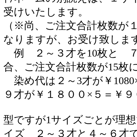
受けいたします。
（※尚、ご注文合計枚数が
なりますが、お受け致しま
例 ２～３才を10枚と 
合、ご注文合計枚数が15枚
染め代は２～3才が￥1080×
９才が￥１８００×５＝￥９
型ですが1サイズごとが理
イズ ２～３才と４～６才