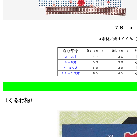
７８－ｘ
●素材／綿１００％
適応年令
身丈
（ｃｍ）
身巾
（ｃｍ）
２～３才
４７
３１
４～６才
５３
３９
７～１０才
５９
３９
１１～１３才
６５
４５
〈くるわ柄〉